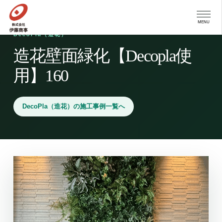
MENU
DecoPla（造花）
造花壁面緑化【Decopla使
用】160
DecoPla（造花）の施工事例一覧へ